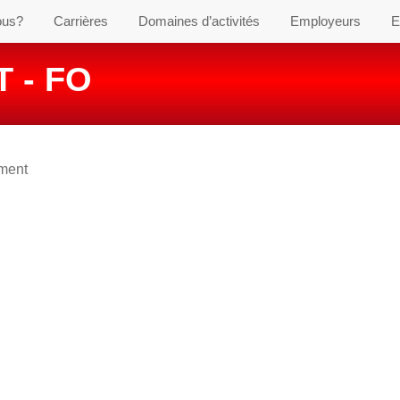
ous?
Carrières
Domaines d’activités
Employeurs
E
 - FO
ement