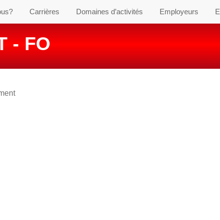
ous?
Carrières
Domaines d’activités
Employeurs
E
 - FO
ement