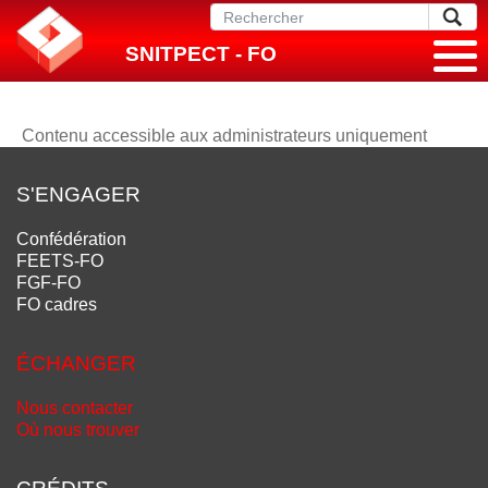
SNITPECT - FO
Contenu accessible aux administrateurs uniquement
S'ENGAGER
Confédération
FEETS-FO
FGF-FO
FO cadres
ÉCHANGER
Nous contacter
Où nous trouver