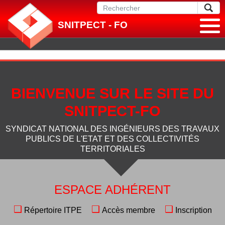
SNITPECT - FO
BIENVENUE SUR LE SITE DU
SNITPECT-FO
SYNDICAT NATIONAL DES INGÉNIEURS DES TRAVAUX
PUBLICS DE L'ETAT ET DES COLLECTIVITÉS
TERRITORIALES
ESPACE ADHÉRENT
❑
❑
❑
Répertoire ITPE
Accès membre
Inscription