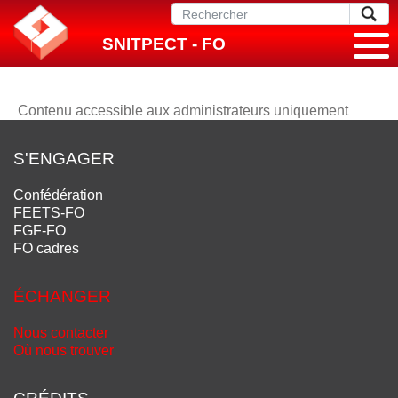
SNITPECT - FO
Contenu accessible aux administrateurs uniquement
S'ENGAGER
Confédération
FEETS-FO
FGF-FO
FO cadres
ÉCHANGER
Nous contacter
Où nous trouver