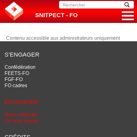
SNITPECT - FO
Contenu accessible aux administrateurs uniquement
S'ENGAGER
Confédération
FEETS-FO
FGF-FO
FO cadres
ÉCHANGER
Nous contacter
Où nous trouver