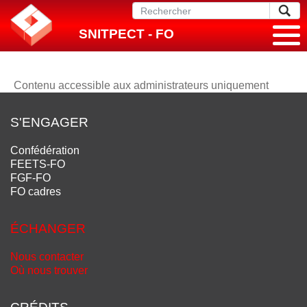
SNITPECT - FO
Contenu accessible aux administrateurs uniquement
S'ENGAGER
Confédération
FEETS-FO
FGF-FO
FO cadres
ÉCHANGER
Nous contacter
Où nous trouver