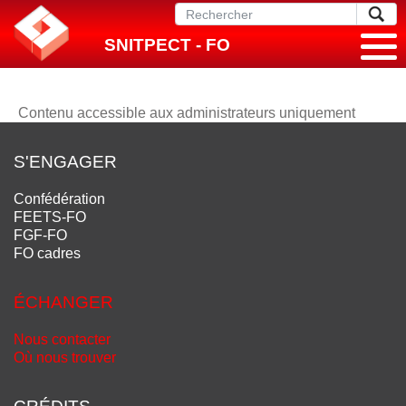
SNITPECT - FO
Contenu accessible aux administrateurs uniquement
S'ENGAGER
Confédération
FEETS-FO
FGF-FO
FO cadres
ÉCHANGER
Nous contacter
Où nous trouver