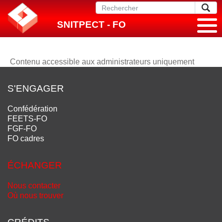
SNITPECT - FO
Contenu accessible aux administrateurs uniquement
S'ENGAGER
Confédération
FEETS-FO
FGF-FO
FO cadres
ÉCHANGER
Nous contacter
Où nous trouver