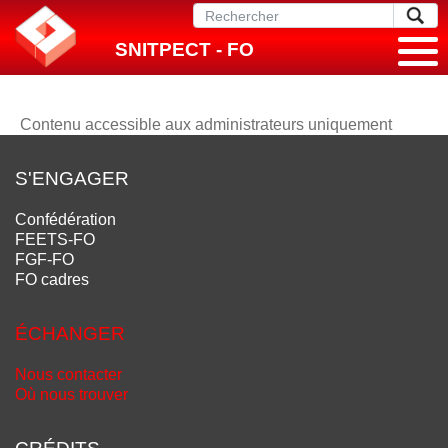
SNITPECT - FO
Contenu accessible aux administrateurs uniquement
S'ENGAGER
Confédération
FEETS-FO
FGF-FO
FO cadres
ÉCHANGER
Nous contacter
Où nous trouver