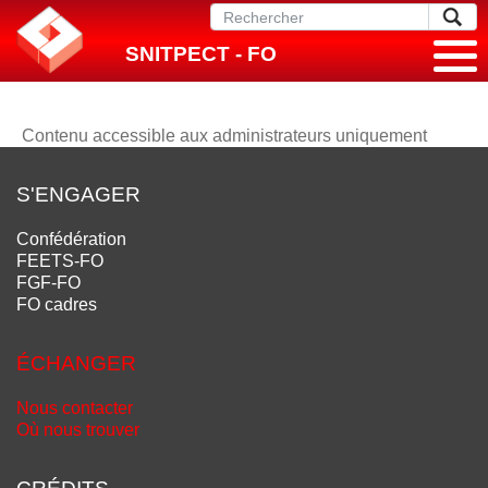
SNITPECT - FO
Contenu accessible aux administrateurs uniquement
S'ENGAGER
Confédération
FEETS-FO
FGF-FO
FO cadres
ÉCHANGER
Nous contacter
Où nous trouver