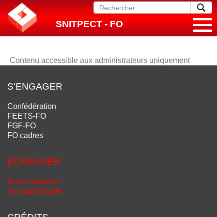
SNITPECT - FO
Contenu accessible aux administrateurs uniquement
S'ENGAGER
Confédération
FEETS-FO
FGF-FO
FO cadres
ÉCHANGER
Nous contacter
Où nous trouver