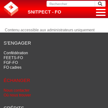
SNITPECT - FO
Contenu accessible aux administrateurs uniquement
S'ENGAGER
Confédération
FEETS-FO
FGF-FO
FO cadres
ÉCHANGER
Nous contacter
Où nous trouver