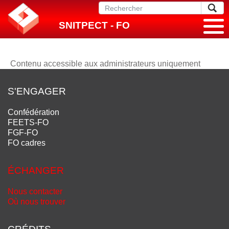
SNITPECT - FO
Contenu accessible aux administrateurs uniquement
S'ENGAGER
Confédération
FEETS-FO
FGF-FO
FO cadres
ÉCHANGER
Nous contacter
Où nous trouver