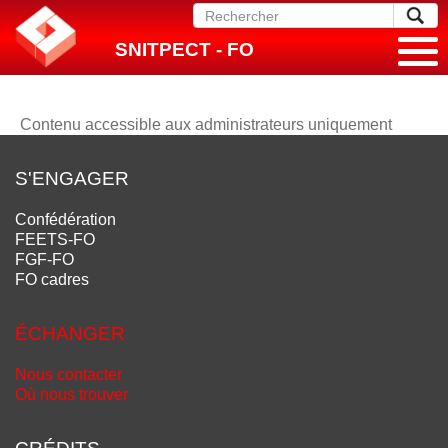
SNITPECT - FO
Contenu accessible aux administrateurs uniquement
S'ENGAGER
Confédération
FEETS-FO
FGF-FO
FO cadres
ÉCHANGER
Nous contacter
Où nous trouver