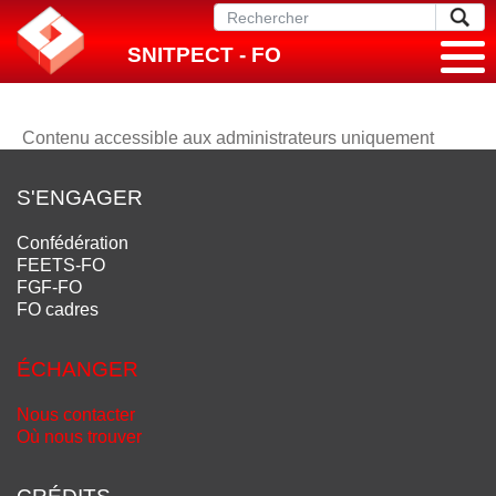
SNITPECT - FO
Contenu accessible aux administrateurs uniquement
S'ENGAGER
Confédération
FEETS-FO
FGF-FO
FO cadres
ÉCHANGER
Nous contacter
Où nous trouver