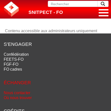
SNITPECT - FO
Contenu accessible aux administrateurs uniquement
S'ENGAGER
Confédération
FEETS-FO
FGF-FO
FO cadres
ÉCHANGER
Nous contacter
Où nous trouver