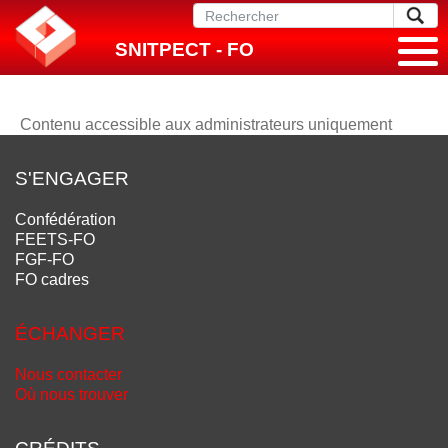
SNITPECT - FO
Contenu accessible aux administrateurs uniquement
S'ENGAGER
Confédération
FEETS-FO
FGF-FO
FO cadres
ÉCHANGER
Nous contacter
Où nous trouver