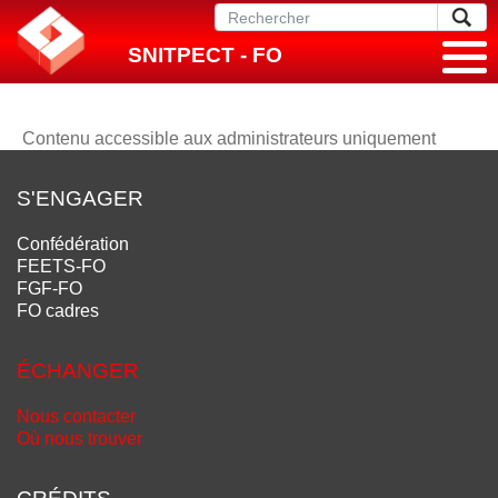
SNITPECT - FO
Contenu accessible aux administrateurs uniquement
S'ENGAGER
Confédération
FEETS-FO
FGF-FO
FO cadres
ÉCHANGER
Nous contacter
Où nous trouver