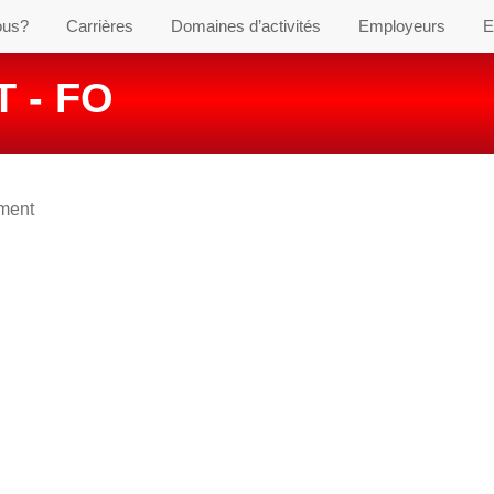
ous?
Carrières
Domaines d’activités
Employeurs
E
 - FO
ement