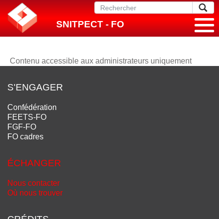
SNITPECT - FO
Contenu accessible aux administrateurs uniquement
S'ENGAGER
Confédération
FEETS-FO
FGF-FO
FO cadres
ÉCHANGER
Nous contacter
Où nous trouver