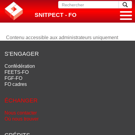
SNITPECT - FO
Contenu accessible aux administrateurs uniquement
S'ENGAGER
Confédération
FEETS-FO
FGF-FO
FO cadres
ÉCHANGER
Nous contacter
Où nous trouver