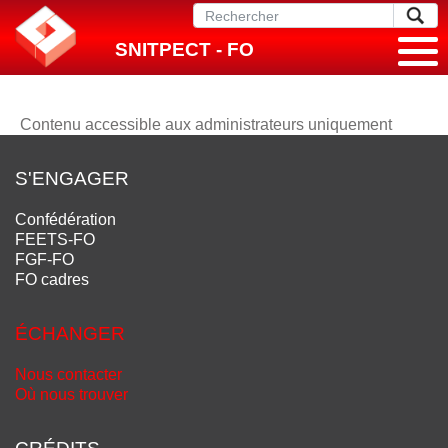
SNITPECT - FO
Contenu accessible aux administrateurs uniquement
S'ENGAGER
Confédération
FEETS-FO
FGF-FO
FO cadres
ÉCHANGER
Nous contacter
Où nous trouver