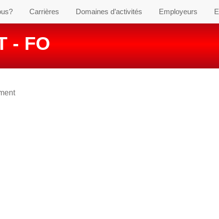
ous?
Carrières
Domaines d’activités
Employeurs
E
 - FO
ement