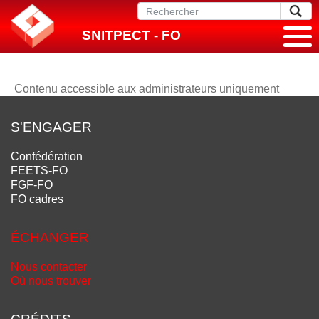
SNITPECT - FO
Contenu accessible aux administrateurs uniquement
S'ENGAGER
Confédération
FEETS-FO
FGF-FO
FO cadres
ÉCHANGER
Nous contacter
Où nous trouver