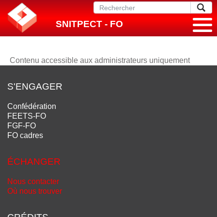
SNITPECT - FO
Contenu accessible aux administrateurs uniquement
S'ENGAGER
Confédération
FEETS-FO
FGF-FO
FO cadres
ÉCHANGER
Nous contacter
Où nous trouver