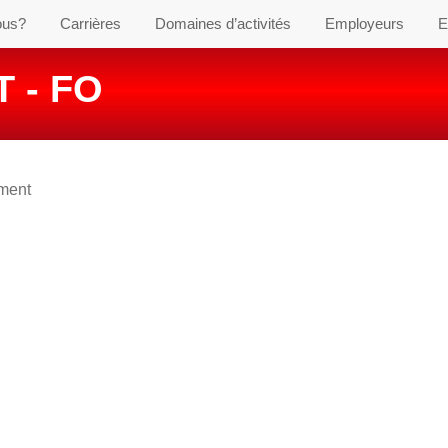
ous?
Carrières
Domaines d’activités
Employeurs
E
 - FO
ement