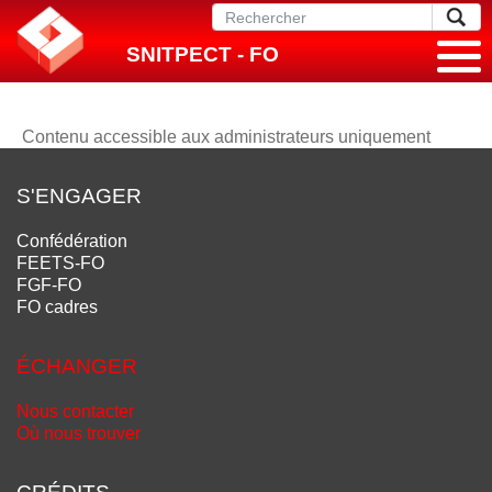
SNITPECT - FO
Contenu accessible aux administrateurs uniquement
S'ENGAGER
Confédération
FEETS-FO
FGF-FO
FO cadres
ÉCHANGER
Nous contacter
Où nous trouver