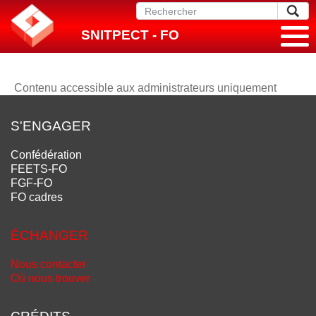
SNITPECT - FO
Contenu accessible aux administrateurs uniquement
S'ENGAGER
Confédération
FEETS-FO
FGF-FO
FO cadres
ÉCHANGER
Nous contacter
Où nous trouver