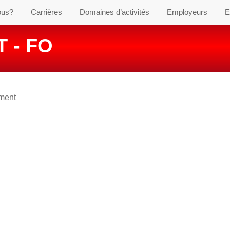
ous?
Carrières
Domaines d’activités
Employeurs
E
 - FO
ement