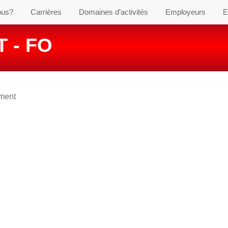
ous?
Carrières
Domaines d’activités
Employeurs
E
 - FO
ement