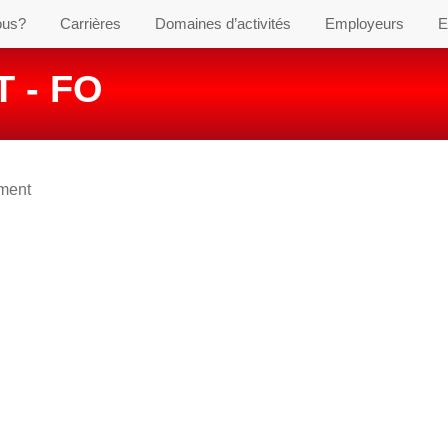
ous?
Carrières
Domaines d’activités
Employeurs
E
 - FO
ement