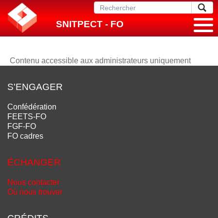
SNITPECT - FO
Contenu accessible aux administrateurs uniquement
S'ENGAGER
Confédération
FEETS-FO
FGF-FO
FO cadres
ÉCHANGER
Nous contacter
Où nous trouver