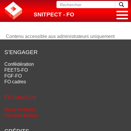
SNITPECT - FO
Contenu accessible aux administrateurs uniquement
S'ENGAGER
Confédération
FEETS-FO
FGF-FO
FO cadres
ÉCHANGER
Nous contacter
Où nous trouver