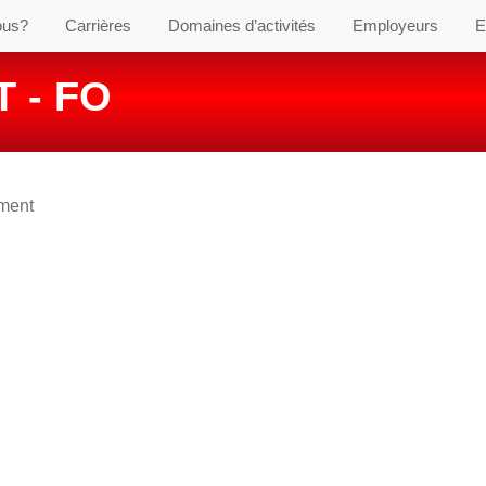
ous?
Carrières
Domaines d’activités
Employeurs
E
 - FO
ement