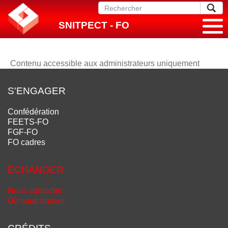
SNITPECT - FO
Contenu accessible aux administrateurs uniquement
S'ENGAGER
Confédération
FEETS-FO
FGF-FO
FO cadres
ÉCHANGER
Nous contacter
Où nous trouver