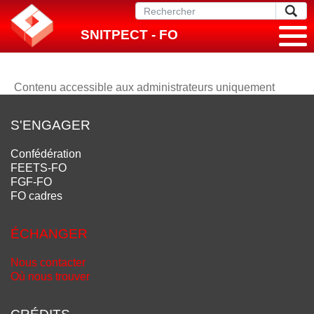
SNITPECT - FO
Contenu accessible aux administrateurs uniquement
S'ENGAGER
Confédération
FEETS-FO
FGF-FO
FO cadres
ÉCHANGER
Nous contacter
Où nous trouver