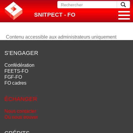
SNITPECT - FO
Contenu accessible aux administrateurs uniquement
S'ENGAGER
Confédération
FEETS-FO
FGF-FO
FO cadres
ÉCHANGER
Nous contacter
Où nous trouver