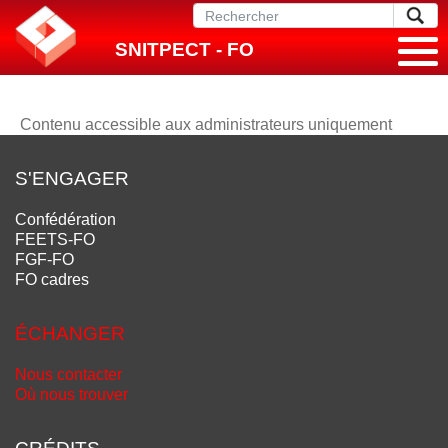
SNITPECT - FO
Contenu accessible aux administrateurs uniquement
S'ENGAGER
Confédération
FEETS-FO
FGF-FO
FO cadres
ÉCHANGER
Nous contacter
Où nous trouver