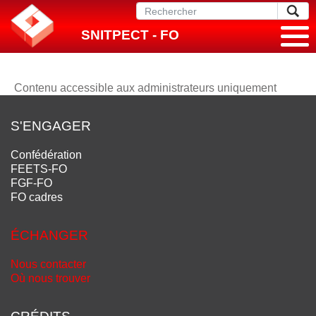
SNITPECT - FO
Contenu accessible aux administrateurs uniquement
S'ENGAGER
Confédération
FEETS-FO
FGF-FO
FO cadres
ÉCHANGER
Nous contacter
Où nous trouver