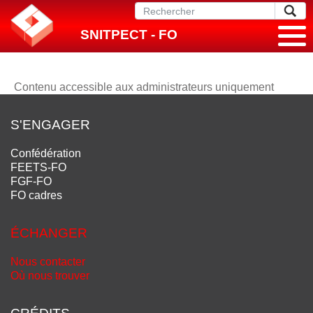
SNITPECT - FO
Contenu accessible aux administrateurs uniquement
S'ENGAGER
Confédération
FEETS-FO
FGF-FO
FO cadres
ÉCHANGER
Nous contacter
Où nous trouver