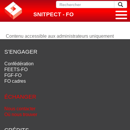
SNITPECT - FO
Contenu accessible aux administrateurs uniquement
S'ENGAGER
Confédération
FEETS-FO
FGF-FO
FO cadres
ÉCHANGER
Nous contacter
Où nous trouver