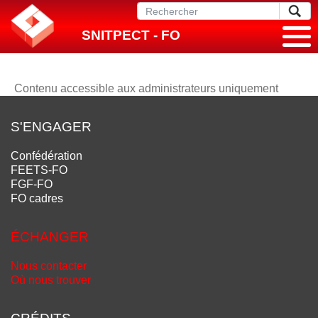
SNITPECT - FO
Contenu accessible aux administrateurs uniquement
S'ENGAGER
Confédération
FEETS-FO
FGF-FO
FO cadres
ÉCHANGER
Nous contacter
Où nous trouver