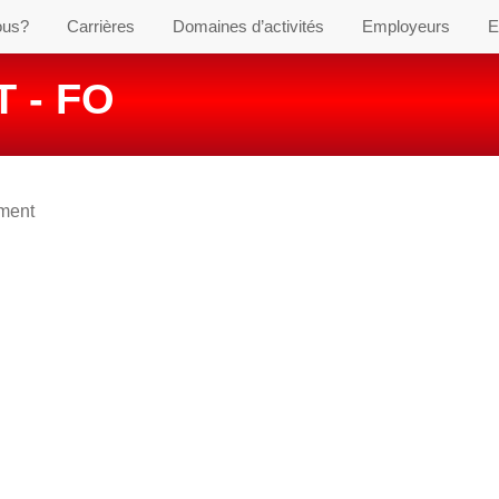
ous?
Carrières
Domaines d’activités
Employeurs
E
 - FO
ement