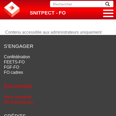
SNITPECT - FO
Contenu accessible aux administrateurs uniquement
S'ENGAGER
Confédération
FEETS-FO
FGF-FO
FO cadres
ÉCHANGER
Nous contacter
Où nous trouver