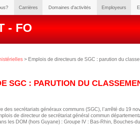
ous?
Carrières
Domaines d’activités
Employeurs
E
 - FO
istérielles
> Emplois de directeurs de SGC : parution du class
DE SGC : PARUTION DU CLASSEME
re des secrétariats généraux communs (SGC), l’arrêté du 19 n
plois de directeur de secrétariat général commun départementa
ans les DOM (hors Guyane) : Groupe IV : Bas-Rhin, Bouches-d