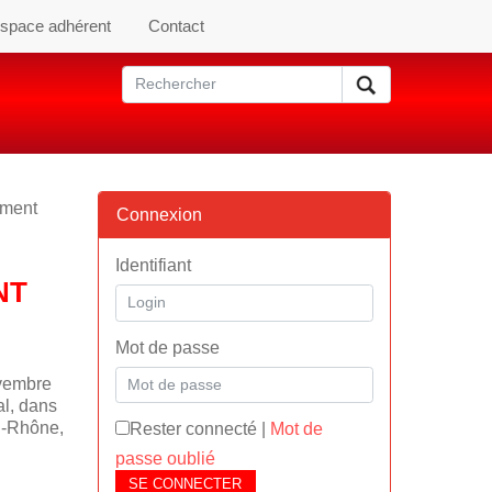
space adhérent
Contact
ement
Connexion
Identifiant
NT
Mot de passe
ovembre
l, dans
u-Rhône,
Rester connecté
|
Mot de
passe oublié
SE CONNECTER