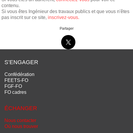
contenu.
Si vous êtes Ingénieur des travaux publics et que vous n'êtes
pas inscrit sur ce site,
inscrivez-vous.
Partager
S'ENGAGER
Confédération
FEETS-FO
FGF-FO
FO cadres
ÉCHANGER
Nous contacter
Où nous trouver