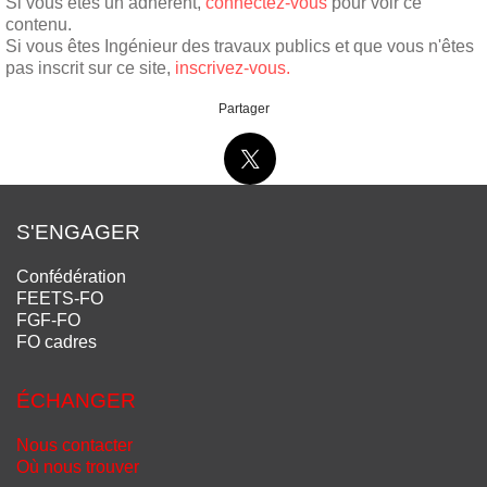
Si vous êtes un adhérent,
connectez-vous
pour voir ce
contenu.
Si vous êtes Ingénieur des travaux publics et que vous n'êtes
pas inscrit sur ce site,
inscrivez-vous.
Partager
S'ENGAGER
Confédération
FEETS-FO
FGF-FO
FO cadres
ÉCHANGER
Nous contacter
Où nous trouver