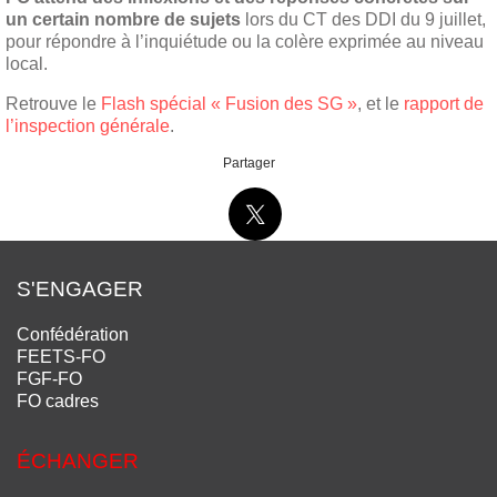
un certain nombre de sujets
lors du CT des DDI du 9 juillet,
pour répondre à l’inquiétude ou la colère exprimée au niveau
local.
Retrouve le
Flash spécial « Fusion des SG »
, et le
rapport de
l’inspection générale
.
Partager
S'ENGAGER
Confédération
FEETS-FO
FGF-FO
FO cadres
ÉCHANGER