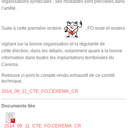
organisations syndicales ; ses modalités sont précisées dans
l’arrêté.
Suite à
cette p
remière victoire
,
FO reste et restera
vigilant sur la bonne organisation et la régulari
té de
cette
élection, dans les détails, notamment quant à la bonne
informatio
n dans toutes les
implantations territoriales du
Cerema.
Retrouve ci-joint le compte-rendu exhaustif de ce comité
technique.
2014_09_11_CTE_FO.CEREMA_CR
Documents liés
2014_09_11_CTE_FO.CEREMA_CR